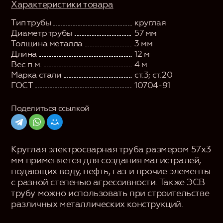
Характеристики товара
Тип трубы
круглая
Диаметр трубы
57 мм
Толщина металла
3 мм
Длина
12 м
Вес п.м.
4 м
Марка стали
ст.3; ст.20
ГОСТ
10704-91
Поделиться ссылкой
Круглая электросварная труба размером 57х3
мм применяется для создания магистралей,
подающих воду, нефть, газ и прочие элементы
с разной степенью агрессивности. Также ЭСВ
трубу можно использовать при строительстве
различных металлических конструкций.